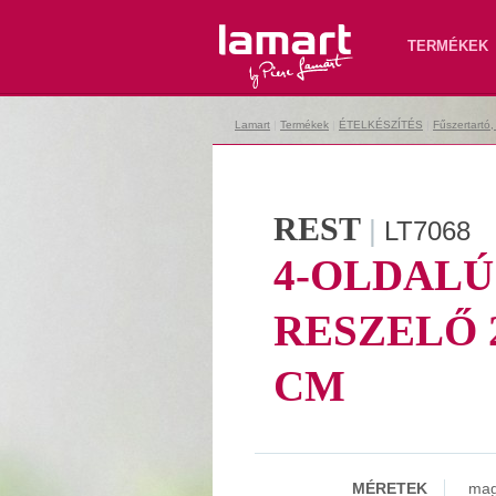
Lamart
TERMÉKEK
Lamart
|
Termékek
|
ÉTELKÉSZÍTÉS
|
Fűszertartó,
REST
|
LT7068
4-OLDALÚ
RESZELŐ 2
CM
MÉRETEK
mag