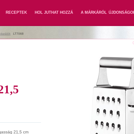
RECEPTEK
HOL JUTHAT HOZZÁ
A MÁRKÁRÓL
ÚJDONSÁGO
 darálók
|
LT7068
1,5
asság 21,5 cm