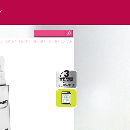
K
CZ
SK
EN
HU
PL
HR
RU
ES
RO
UZ
AR