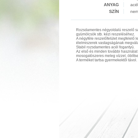
ANYAG
acé
SZÍN
nem
Rozsdamentes négyoldalú reszelő sa
gyümölcsök stb. kézi reszeléséhez.
A négyféle reszelőfelület megfelelő l
élelmiszerek vastagságának megvála
Stabil rozsdamentes acél fogantyú.
Az első és minden további használat 
mosogatószeres meleg vízzel, öblítse
A terméket tartsa gyermekektől távol.