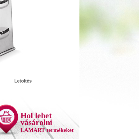
Letöltés
Hol lehet
vásárolni
LAMART termékeket