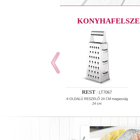
KONYHAFELSZE
REST
|
LT7067
4-OLDALÚ RESZELŐ 24 CM magasság
24 cm