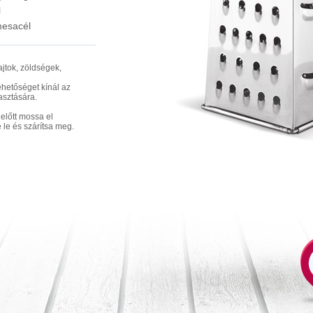
l
esacél
jtok, zöldségek,
ehetőséget kínál az
sztására.
előtt mossa el
 le és szárítsa meg.