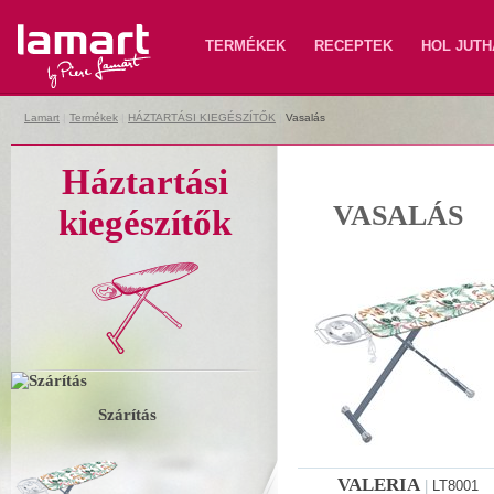
Lamart
TERMÉKEK
RECEPTEK
HOL JUTH
Lamart
|
Termékek
|
HÁZTARTÁSI KIEGÉSZÍTŐK
|
Vasalás
Háztartási
VASALÁS
kiegészítők
Szárítás
VALERIA
|
LT8001