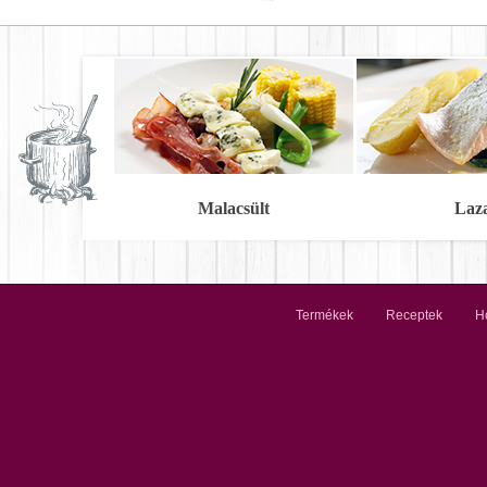
Malacsült
Laz
Termékek
Receptek
Ho