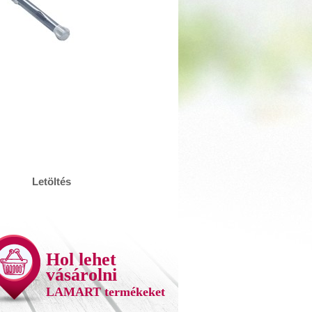
Letöltés
Hol lehet
vásárolni
LAMART termékeket