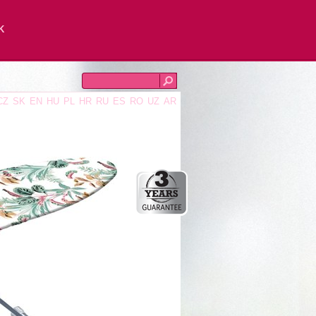
K
CZ
SK
EN
HU
PL
HR
RU
ES
RO
UZ
AR