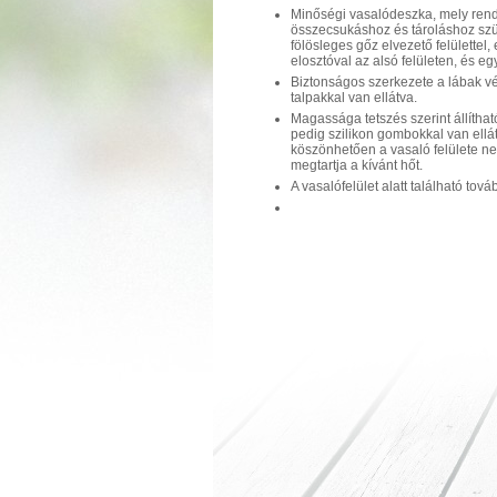
Minőségi vasalódeszka, mely ren
összecsukáshoz és tároláshoz szü
fölösleges gőz elvezető felülettel
elosztóval az alsó felületen, és eg
Biztonságos szerkezete a lábak v
talpakkal van ellátva.
Magassága tetszés szerint állítható
pedig szilikon gombokkal van ellá
köszönhetően a vasaló felülete n
megtartja a kívánt hőt.
A vasalófelület alatt található tová