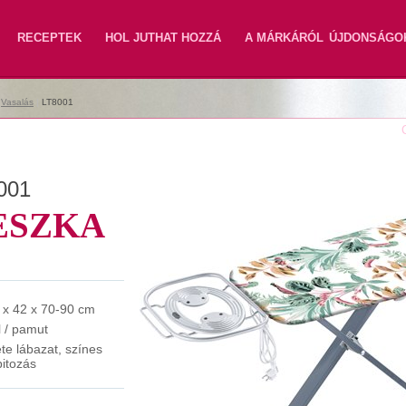
RECEPTEK
HOL JUTHAT HOZZÁ
A MÁRKÁRÓL
ÚJDONSÁGO
|
Vasalás
|
LT8001
001
ESZKA
 x 42 x 70-90 cm
l / pamut
ete lábazat, színes
pitozás