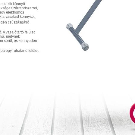
delkezik könnyű
kséges zárrendszerrel,
, egy elektromos
y, a vasalást könnyítő.
égén csúszásgátló
. A vasalótartó felület
tva, melynek
em sérül, és könnyedén
bbá egy ruhatartó felület.