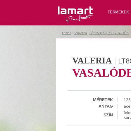
Lamart
TERMÉKEK
Lamart
|
Termékek
|
HÁZTARTÁSI KIEGÉSZÍTŐK
VALERIA
|
LT8
VASALÓD
MÉRETEK
125
ANYAG
acé
fek
SZÍN
kár