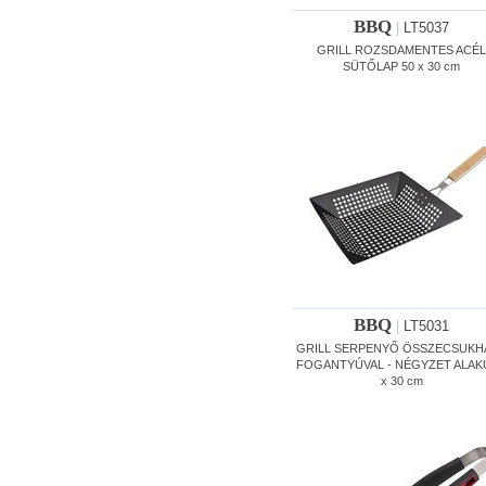
BBQ
|
LT5037
GRILL ROZSDAMENTES ACÉL
SÜTŐLAP 50 x 30 cm
BBQ
|
LT5031
GRILL SERPENYŐ ÖSSZECSUKH
FOGANTYÚVAL - NÉGYZET ALAKÚ
x 30 cm