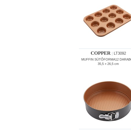
COPPER
|
LT3092
MUFFIN SÜTŐFORMA12 DARAB
35,5 × 26,5 cm