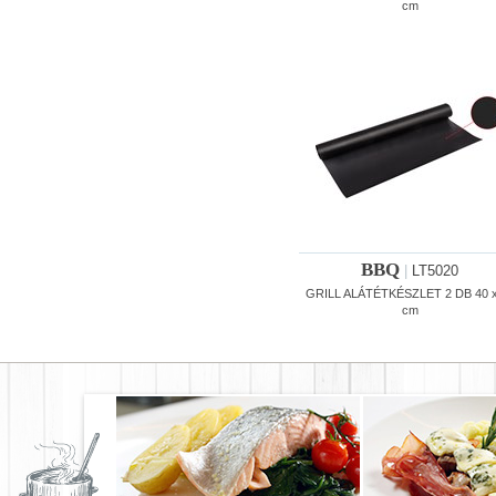
cm
BBQ
|
LT5020
GRILL ALÁTÉTKÉSZLET 2 DB 40 x
cm