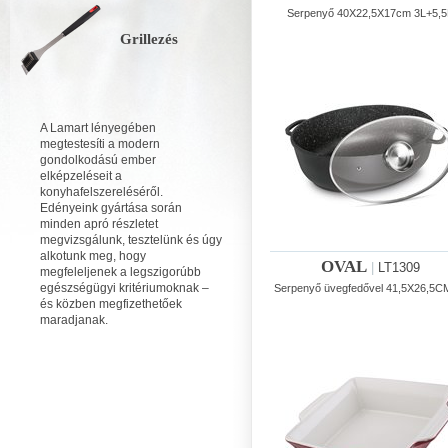
Serpenyő 40X22,5X17cm 3L+5,5
Grillezés
A Lamart lényegében
megtestesíti a modern
gondolkodású ember
elképzeléseit a
konyhafelszereléséről.
Edényeink gyártása során
minden apró részletet
megvizsgálunk, tesztelünk és úgy
alkotunk meg, hogy
OVAL
|
LT1309
megfeleljenek a legszigorúbb
egészségügyi kritériumoknak –
Serpenyő üvegfedővel 41,5X26,5C
és közben megfizethetőek
maradjanak.