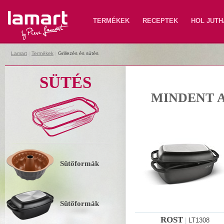
Lamart
TERMÉKEK
RECEPTEK
HOL JUTH
Lamart
|
Termékek
|
Grillezés és sütés
SÜTÉS
MINDENT 
Sütőformák
Sütőformák
ROST
|
LT1308