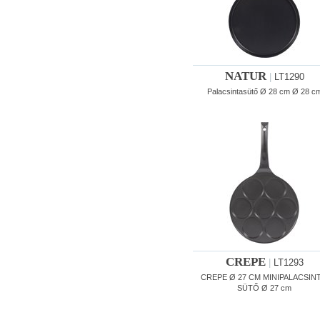
NATUR
|
LT1290
Palacsintasütő Ø 28 cm Ø 28 c
CREPE
|
LT1293
CREPE Ø 27 CM MINIPALACSINT
SÜTŐ Ø 27 cm