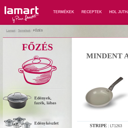
Lamart
TERMÉKEK
RECEPTEK
HOL JUTH
Lamart
|
Termékek
|
FŐZÉS
FŐZÉS
MINDENT 
Edények,
fazék, lábas
Edénykészlet
STRIPE
|
LT1263