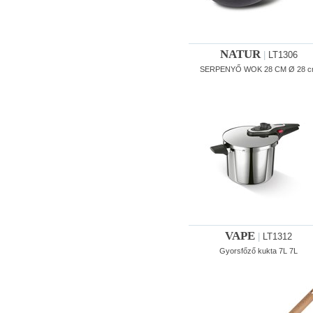
NATUR
|
LT1306
SERPENYŐ WOK 28 CM Ø 28 c
VAPE
|
LT1312
Gyorsfőző kukta 7L 7L