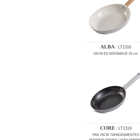
ALBA
|
LT1316
28CM-ES KERÁMIA Ø 28 cm
CORE
|
LT1319
PAN 28CM TAPADÁSMENTES
alumínium öntvény / puha tapintá