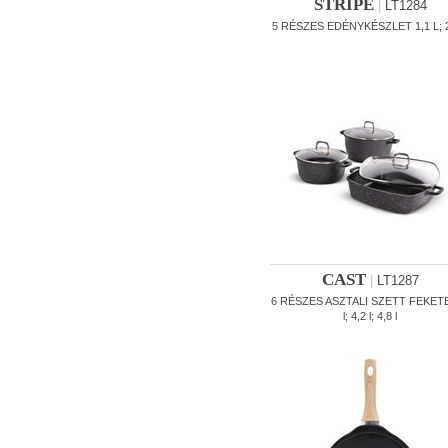
STRIPE
|
LT1284
5 RÉSZES EDÉNYKÉSZLET 1,1 L; 2
CAST
|
LT1287
6 RÉSZES ASZTALI SZETT FEKETE
l; 4,2 l; 4,8 l