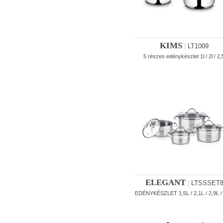
KIMS
|
LT1009
5 részes edénykészlet 1l / 2l / 2,5
ELEGANT
|
LTSSSET
EDÉNYKÉSZLET 1,5L / 2,1L / 2,9L /