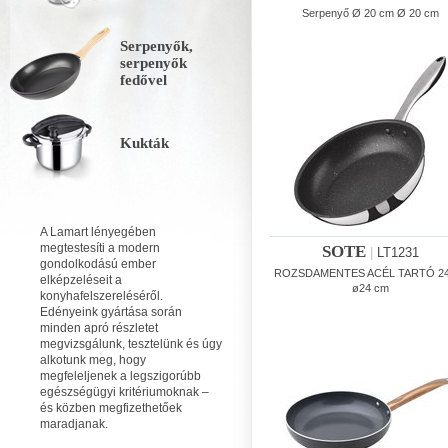
Serpenyő Ø 20 cm Ø 20 cm
Serpenyők,
serpenyők
fedővel
Kukták
A Lamart lényegében
megtestesíti a modern
SOTE
|
LT1231
gondolkodású ember
ROZSDAMENTES ACÉL TARTÓ 2
elképzeléseit a
ø24 cm
konyhafelszereléséről.
Edényeink gyártása során
minden apró részletet
megvizsgálunk, tesztelünk és úgy
alkotunk meg, hogy
megfeleljenek a legszigorúbb
egészségügyi kritériumoknak –
és közben megfizethetőek
maradjanak.