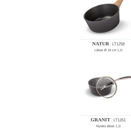
NATUR
|
LT1258
Lábas Ø 16 cm 1,1l
GRANIT
|
LT1261
Nyeles lábas 1,1l