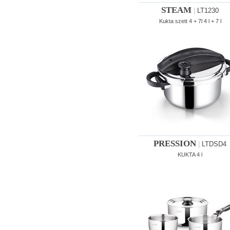
STEAM
|
LT1230
Kukta szett 4 + 7l 4 l + 7 l
PRESSION
|
LTDSD4
KUKTA 4 l