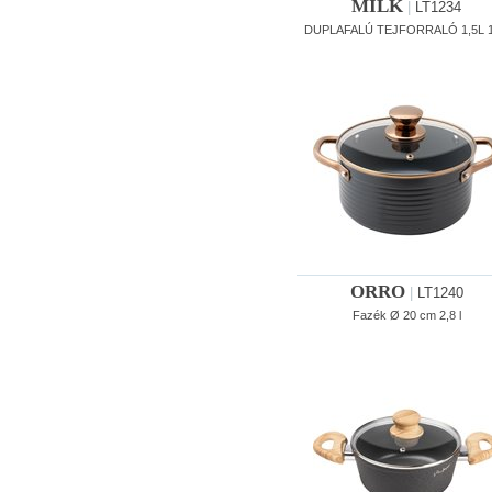
MILK
|
LT1234
DUPLAFALÚ TEJFORRALÓ 1,5L 1,
ORRO
|
LT1240
Fazék Ø 20 cm 2,8 l