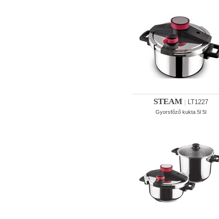
STEAM
|
LT1227
Gyorsfőző kukta 5l 5l