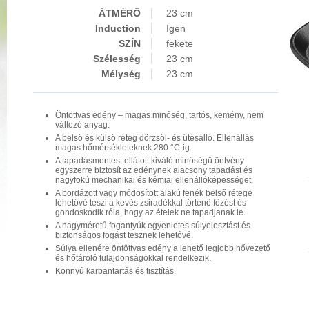
ÁTMÉRŐ
23 cm
Induction
Igen
SZÍN
fekete
Szélesség
23 cm
Mélység
23 cm
Öntöttvas edény – magas minőség, tartós, kemény, nem
változó anyag.
A belső és külső réteg dörzsöl- és ütésálló. Ellenállás
magas hőmérsékleteknek 280 °C-ig.
A tapadásmentes ellátott kiváló minőségű öntvény
egyszerre biztosít az edénynek alacsony tapadást és
nagyfokú mechanikai és kémiai ellenállóképességet.
A bordázott vagy módosított alakú fenék belső rétege
lehetővé teszi a kevés zsiradékkal történő főzést és
gondoskodik róla, hogy az ételek ne tapadjanak le.
A nagyméretű fogantyúk egyenletes súlyelosztást és
biztonságos fogást tesznek lehetővé.
Súlya ellenére öntöttvas edény a lehető legjobb hővezető
és hőtároló tulajdonságokkal rendelkezik.
Könnyű karbantartás és tisztítás.