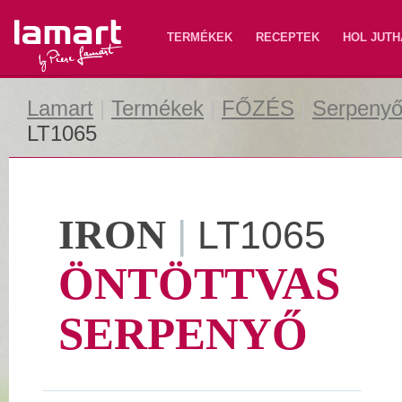
Lamart
TERMÉKEK
RECEPTEK
HOL JUTH
Lamart
|
Termékek
|
FŐZÉS
|
Serpenyő
LT1065
IRON
|
LT1065
ÖNTÖTTVAS
SERPENYŐ