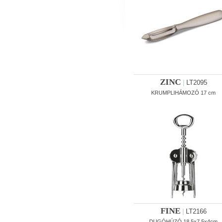
ZINC
|
LT2095
KRUMPLIHÁMOZÓ 17 cm
FINE
|
LT2166
DUGÓHÚZÓ 18,5x7,5x4cm