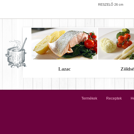
RESZELŐ 26 cm
Lazac
Zöldsé
Termékek
Receptek
Ho