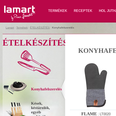
Lamart
TERMÉKEK
RECEPTEK
HOL JUTH
Lamart
|
Termékek
|
ÉTELKÉSZÍTÉS
|
Konyhafelszerelés
ÉTELKÉSZÍTÉS
KONYHAFE
Konyhafelszerelés
Kések,
késtárolók,
egyéb
FLAME
|
LT0020