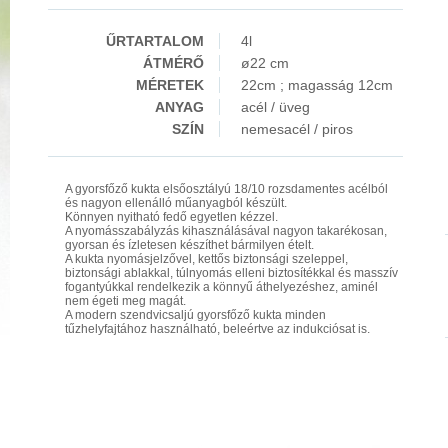
ŰRTARTALOM
4l
ÁTMÉRŐ
ø22 cm
MÉRETEK
22cm ; magasság 12cm
ANYAG
acél / üveg
SZÍN
nemesacél / piros
A gyorsfőző kukta elsőosztályú 18/10 rozsdamentes acélból
és nagyon ellenálló műanyagból készült.
Könnyen nyitható fedő egyetlen kézzel.
A nyomásszabályzás kihasználásával nagyon takarékosan,
gyorsan és ízletesen készíthet bármilyen ételt.
A kukta nyomásjelzővel, kettős biztonsági szeleppel,
biztonsági ablakkal, túlnyomás elleni biztosítékkal és masszív
fogantyúkkal rendelkezik a könnyű áthelyezéshez, aminél
nem égeti meg magát.
A modern szendvicsaljú gyorsfőző kukta minden
tűzhelyfajtához használható, beleértve az indukciósat is.