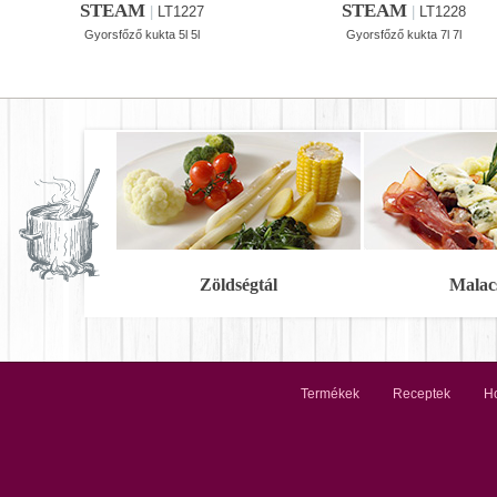
STEAM
STEAM
|
LT1227
|
LT1228
Gyorsfőző kukta 5l 5l
Gyorsfőző kukta 7l 7l
Zöldségtál
Malac
Termékek
Receptek
Ho