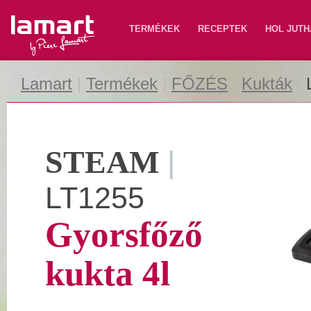
Lamart
TERMÉKEK
RECEPTEK
HOL JUTH
Lamart
|
Termékek
|
FŐZÉS
|
Kukták
|
STEAM
|
LT1255
Gyorsfőző
kukta 4l