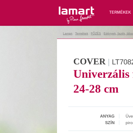
Lamart
TERMÉKEK
Lamart
|
Termékek
|
FŐZÉS
|
Edények, fazék, lába
COVER
|
LT708
Univerzális 
24-28 cm
ANYAG
Üve
SZÍN
piro