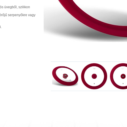
ós üvegből, szilikon
érőjű serpenyőkre vagy
i.