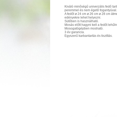
Kiváló minőségű univerzális fedő tart
peremmel és nem égető fogantyúval.
A fedőt ø 24 cm ø 26 cm ø 28 cm átm
edényekre lehet helyezni.
Sütőben is használható.
Mosás előtt hagyni kell a fedőt lehűln
Mosogatógépben mosható.
3 év garancia.
Egyszerű karbantartás és tisztítás.