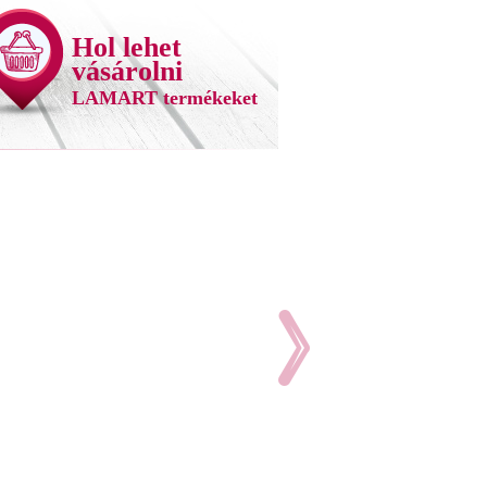
Hol lehet
vásárolni
LAMART termékeket