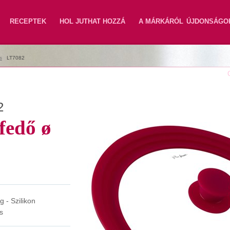
RECEPTEK
HOL JUTHAT HOZZÁ
A MÁRKÁRÓL
ÚJDONSÁGO
s
|
LT7082
2
fedő ø
g - Szilikon
s