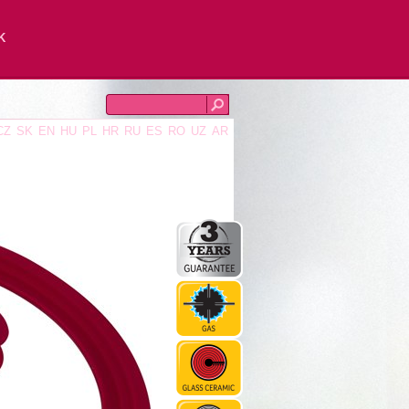
K
CZ
SK
EN
HU
PL
HR
RU
ES
RO
UZ
AR