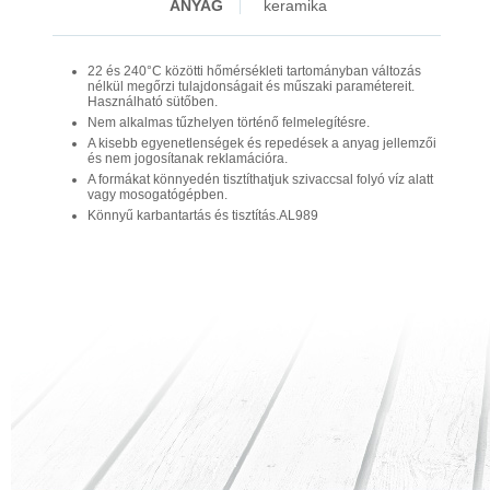
ANYAG
keramika
22 és 240°C közötti hőmérsékleti tartományban változás
nélkül megőrzi tulajdonságait és műszaki paramétereit.
Használható sütőben.
Nem alkalmas tűzhelyen történő felmelegítésre.
A kisebb egyenetlenségek és repedések a anyag jellemzői
és nem jogosítanak reklamációra.
A formákat könnyedén tisztíthatjuk szivaccsal folyó víz alatt
vagy mosogatógépben.
Könnyű karbantartás és tisztítás.AL989