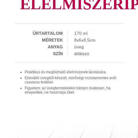
ÉLELMISZERIP
ŰRTARTALOM
170 ml
MÉRETEK
8x6x8,5cm
ANYAG
üveg
SZÍN
átlátszó
Praktikus és megbízható élelmiszerek tárolására.
Ellenálló üvegből készült, minőségi rozsdamentes acél
csavaros fedéllel.
Figyelem: az üvegtermékekkel bánjon óvatosan, ha
elrepedtek, ne használja őket.