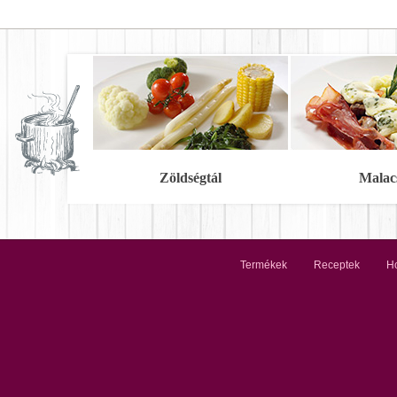
Zöldségtál
Malac
Termékek
Receptek
Ho