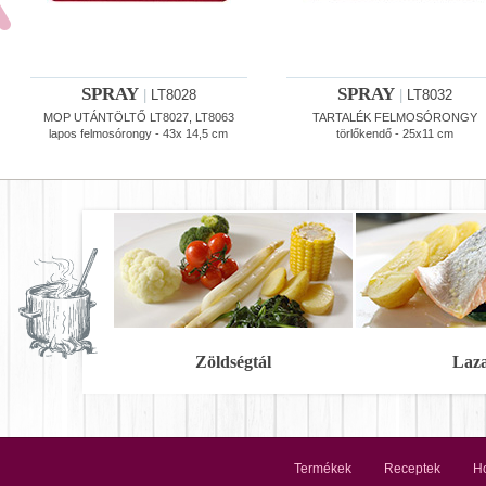
SPRAY
SPRAY
|
LT8028
|
LT8032
MOP UTÁNTÖLTŐ LT8027, LT8063
TARTALÉK FELMOSÓRONGY
lapos felmosórongy - 43x 14,5 cm
törlőkendő - 25x11 cm
Zöldségtál
Laz
Termékek
Receptek
Ho