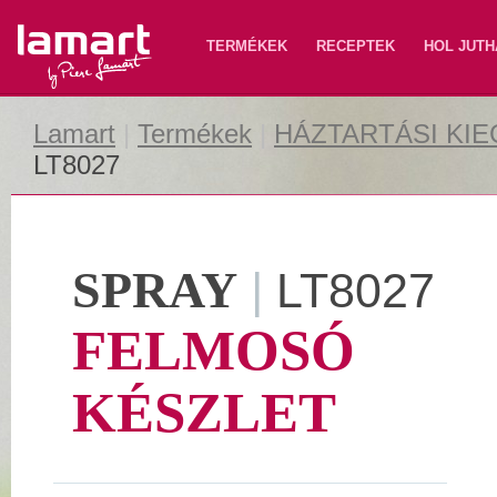
Lamart
TERMÉKEK
RECEPTEK
HOL JUTH
Lamart
|
Termékek
|
HÁZTARTÁSI KI
LT8027
SPRAY
|
LT8027
FELMOSÓ
KÉSZLET