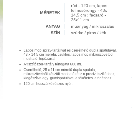
rúd - 120 cm; lapos
felmosórongy - 43x
MÉRETEK
14,5 cm ; facsaró -
25x11 cm
ANYAG
műanyag / mikroszálas
SZÍN
szürke / piros / kék
Lapos mop spray-tartállyal és cserélhető dupla spatulával.
43 x 14,5 cm méretű, csuklós, lapos mop mikroszövetből,
mosható, tépőzárral.
A tisztítószer-tartály térfogata 600 ml.
Cserélhető, 25 x 11 cm méretű dupla spatula,
mikroszövetből készült mosható rész a precíz tisztításhoz,
kiegészítve egy gumispatulával a tökéletes letörléshez.
120 cm hosszú kétrészes nyél.