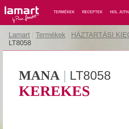
Lamart
TERMÉKEK
RECEPTEK
HOL JUTH
Lamart
|
Termékek
|
HÁZTARTÁSI KI
LT8058
MANA
|
LT8058
KEREKES