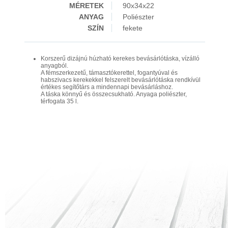
MÉRETEK
90x34x22
ANYAG
Poliészter
SZÍN
fekete
Korszerű dizájnú húzható kerekes bevásárlótáska, vízálló
anyagból.
A fémszerkezetű, támasztókerettel, fogantyúval és
habszivacs kerekekkel felszerelt bevásárlótáska rendkívül
értékes segítőtárs a mindennapi bevásárláshoz.
A táska könnyű és összecsukható. Anyaga poliészter,
térfogata 35 l.