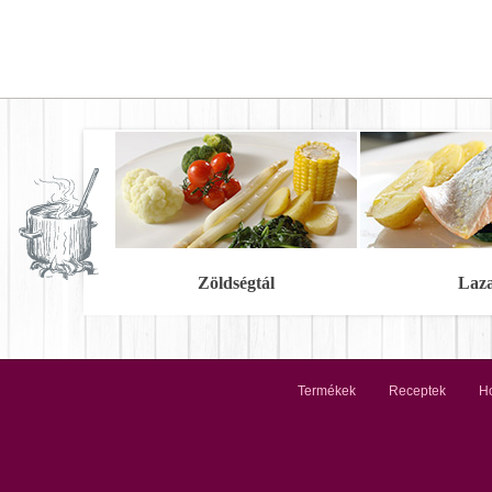
Zöldségtál
Laz
Termékek
Receptek
Ho