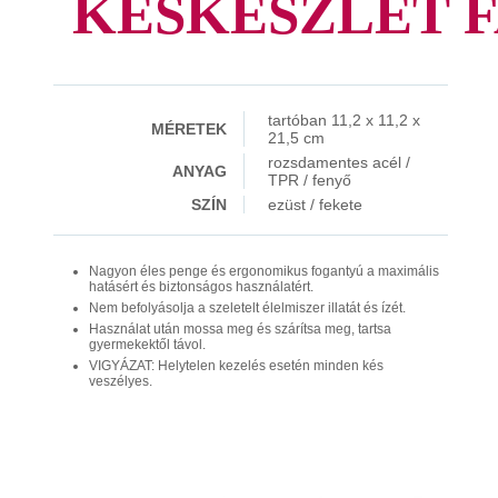
KÉSKÉSZLET 
tartóban 11,2 x 11,2 x
MÉRETEK
21,5 cm
rozsdamentes acél /
ANYAG
TPR / fenyő
SZÍN
ezüst / fekete
Nagyon éles penge és ergonomikus fogantyú a maximális
hatásért és biztonságos használatért.
Nem befolyásolja a szeletelt élelmiszer illatát és ízét.
Használat után mossa meg és szárítsa meg, tartsa
gyermekektől távol.
VIGYÁZAT: Helytelen kezelés esetén minden kés
veszélyes.