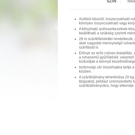
SZÍN
feke
Acélból készült, összecsukható ru
könnyen összecsukható vagy kiny
A kihúzható acélszerkezetnek kö
beállítható a szükség szerinti mér
28 m szárítófelülettel rendelkezik,
akár nagyobb mennyiségű ruhan
szárítását is.
Előnye az erős csöves kialakítás
a ruhanemű gyűrődését, valamint 
biztosítják a könnyű kezelhetősége
biztonsági zár összehajtva tartja 
közben.
A szárítóállvány teherbírása 20 k
tárgyakat, például szennyestartó 
szárítóállványokra, hogy elkerülj