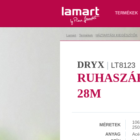
Lamart
TERMÉKEK
Lamart
|
Termékek
|
HÁZTARTÁSI KIEGÉSZÍTŐK
DRYX
|
LT8123
RUHASZÁ
28M
106
MÉRETEK
250
ANYAG
Acé