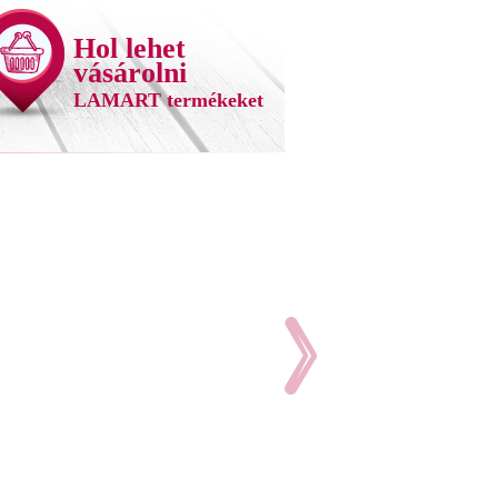
Hol lehet
vásárolni
LAMART termékeket