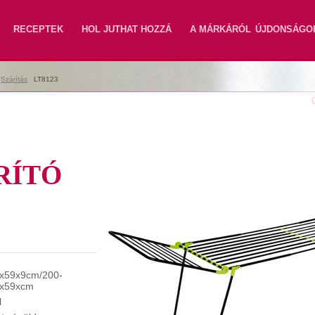
RECEPTEK
HOL JUTHAT HOZZÁ
A MÁRKÁRÓL
ÚJDONSÁGO
|
Szárítás
|
LT8123
RÍTÓ
x59x9cm/200-
x59xcm
l