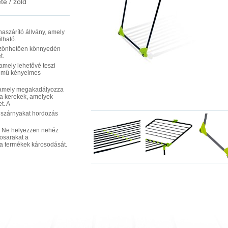
te / zöld
haszárító állvány, amely
itható.
szönhetően könnyedén
et.
 amely lehetővé teszi
emű kényelmes
, amely megakadályozza
a kerekek, amelyek
t. A
a szárnyakat hordozás
g. Ne helyezzen nehéz
kosarakat a
e a termékek károsodását.