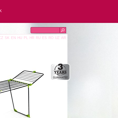
K
CZ
SK
EN
HU
PL
HR
RU
ES
RO
UZ
AR