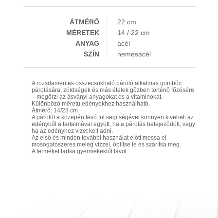
ÁTMÉRŐ
22 cm
MÉRETEK
14 / 22 cm
ANYAG
acél
SZÍN
nemesacél
A rozsdamentes összecsukható pároló alkalmas gombóc
párolására, zöldségek és más ételek gőzben történő főzésére
– megőrzi az ásványi anyagokat és a vitaminokat.
Különböző méretű edényekhez használható.
Átmérő: 14/23 cm.
A párolót a közepén levő fül segítségével könnyen kiveheti az
edényből a tartalmával együtt, ha a párolás befejeződött, vagy
ha az edényhez vizet kell adni.
Az első és minden további használat előtt mossa el
mosogatószeres meleg vízzel, öblítse le és szárítsa meg.
A terméket tartsa gyermekektől távol.