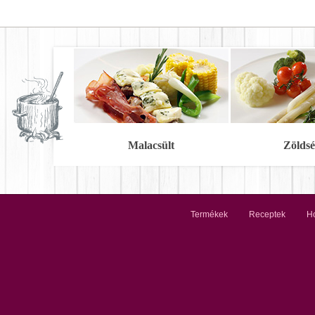
Malacsült
Zöldsé
Termékek
Receptek
Ho