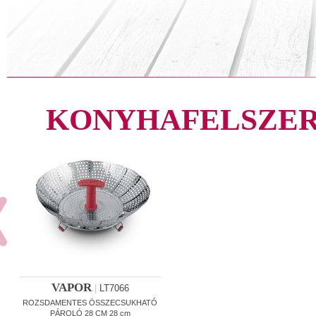
KONYHAFELSZER
VAPOR
|
LT7066
ROZSDAMENTES ÖSSZECSUKHATÓ
PÁROLÓ 28 CM 28 cm