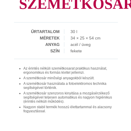
SZEMÉTKOSÁ
ŰRTARTALOM
30 l
MÉRETEK
34 × 25 × 54 cm
ANYAG
acél / üveg
SZÍN
fekete
Az érintés nélküli szemétkosarat praktikus használat,
ergonomikus és formás kivitel jellemzi.
A szemétkosár minőségi anyagokból készült.
A szemétkosár használata a fotoelektromos technika
segítségével történik.
A szemétkosár szenzoros kinyitása a mozgásérzékező
segítségével teljesen automatikus és nagyon higiénikus
(érintés nélküli működés).
Nagyon stabil termék hosszú élettartammal és alacsony
fogyasztással.