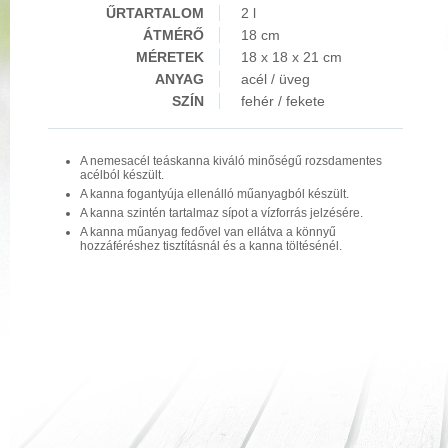
ŰRTARTALOM
2 l
ÁTMÉRŐ
18 cm
MÉRETEK
18 x 18 x 21 cm
ANYAG
acél / üveg
SZÍN
fehér / fekete
A nemesacél teáskanna kiváló minőségű rozsdamentes
acélból készült.
A kanna fogantyúja ellenálló műanyagból készült.
A kanna szintén tartalmaz sípot a vízforrás jelzésére.
A kanna műanyag fedővel van ellátva a könnyű
hozzáféréshez tisztításnál és a kanna töltésénél.