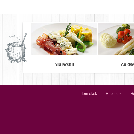
Malacsült
Zöldsé
Termékek
Receptek
Ho