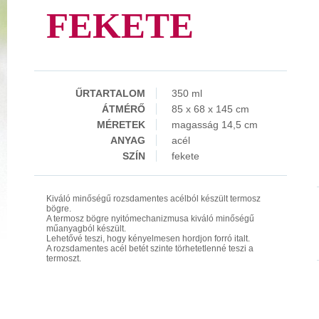
FEKETE
ŰRTARTALOM
350 ml
ÁTMÉRŐ
85 x 68 x 145 cm
MÉRETEK
magasság 14,5 cm
ANYAG
acél
SZÍN
fekete
Kiváló minőségű rozsdamentes acélból készült termosz
bögre.
A termosz bögre nyitómechanizmusa kiváló minőségű
műanyagból készült.
Lehetővé teszi, hogy kényelmesen hordjon forró italt.
A rozsdamentes acél betét szinte törhetetlenné teszi a
termoszt.