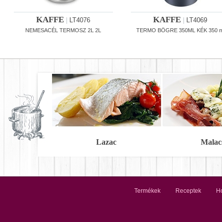
KAFFE
KAFFE
|
LT4076
|
LT4069
NEMESACÉL TERMOSZ 2L 2L
TERMO BÖGRE 350ML KÉK 350 m
Lazac
Malac
Termékek
Receptek
Ho