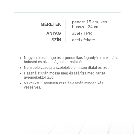
penge: 15 cm, kés
MÉRETEK
hossza: 24 cm
ANYAG
acél / TPR
SZÍN
acél / fekete
Nagyon éles penge és ergonomikus fogantyú a maximális
hatásért és biztonságos használatért.
Nem befolyásolja a szeletelt élelmiszer illatát és ízét.
Használat után mossa meg és szárítsa meg, tartsa
gyermekektől távol.
VIGYÁZAT: Helytelen kezelés esetén minden kés
veszélyes.