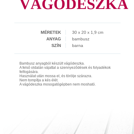
VÁGÓDESZKA
MÉRETEK
30 x 20 x 1,9 cm
ANYAG
bambusz
SZÍN
barna
Bambusz anyagból készült vágódeszka.
A felső oldalán vájattal a szennyeződések és folyadékok
felfogására.
Használat után mossa el, és törölje szárazra.
Nem tompítja a kés élét.
A vágódeszka mosogatógépben nem mosható.