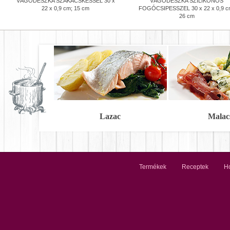
VÁGÓDESZKA SZAKÁCSKÉSSEL 30 x
VÁGÓDESZKA SZILIKONOS
22 x 0,9 cm; 15 cm
FOGÓCSIPESSZEL 30 x 22 x 0,9 c
26 cm
Lazac
Malac
Termékek
Receptek
Ho