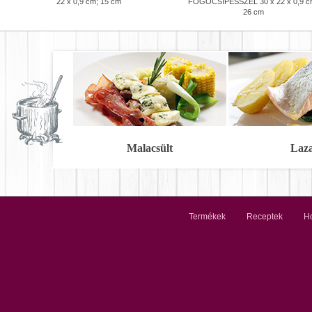
22 x 0,9 cm; 15 cm
FOGÓCSIPESSZEL 30 x 22 x 0,9 c
26 cm
Malacsült
Laz
Termékek
Receptek
Ho