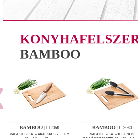
KONYHAFELSZER
BAMBOO
BAMBOO
BAMBOO
|
LT2059
|
LT2060
VÁGÓDESZKA SZAKÁCSKÉSSEL 30 x
VÁGÓDESZKA SZILIKONOS