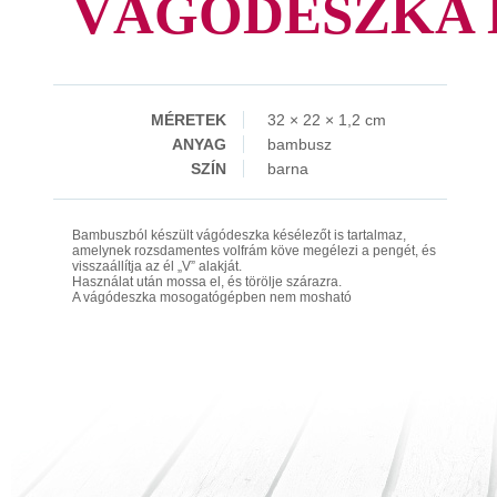
VÁGÓDESZKA 
MÉRETEK
32 × 22 × 1,2 cm
ANYAG
bambusz
SZÍN
barna
Bambuszból készült vágódeszka késélezőt is tartalmaz,
amelynek rozsdamentes volfrám köve megélezi a pengét, és
visszaállítja az él „V” alakját.
Használat után mossa el, és törölje szárazra.
A vágódeszka mosogatógépben nem mosható