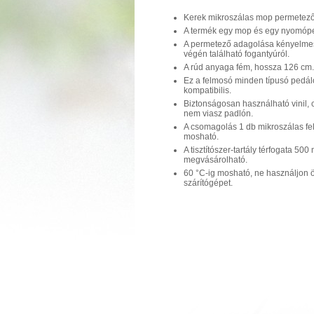
Kerek mikroszálas mop permetező t
A termék egy mop és egy nyomóp
A permetező adagolása kényelmes
végén található fogantyúról.
A rúd anyaga fém, hossza 126 cm.
Ez a felmosó minden típusó pedál
kompatibilis.
Biztonságosan használható vinil,
nem viasz padlón.
A csomagolás 1 db mikroszálas fe
mosható.
A tisztítószer-tartály térfogata 50
megvásárolható.
60 °C-ig mosható, ne használjon ö
szárítógépet.