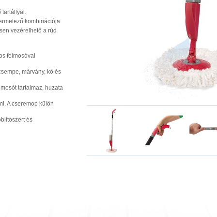
artállyal.
ermetező kombinációja.
en vezérelhető a rúd
os felmosóval
 csempe, márvány, kő és
lmosót tartalmaz, huzata
0 ml. A cseremop külön
blítőszert és