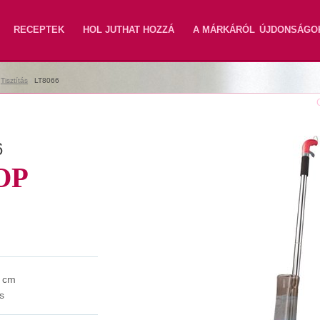
RECEPTEK
HOL JUTHAT HOZZÁ
A MÁRKÁRÓL
ÚJDONSÁGO
|
Tisztítás
|
LT8066
6
OP
 cm
s