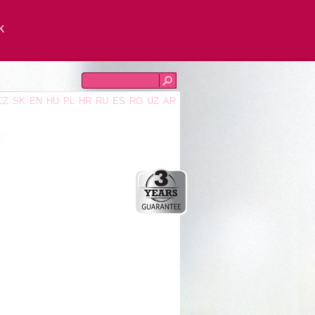
K
CZ
SK
EN
HU
PL
HR
RU
ES
RO
UZ
AR