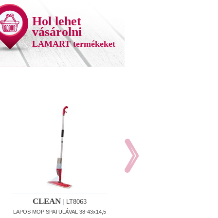
Hol lehet
vásárolni
LAMART termékeket
CLEAN
CLEAN
|
LT8063
|
LT8064
LAPOS MOP SPATULÁVAL 38-43x14,5
LAPOS MOP SZETT 8L 8L