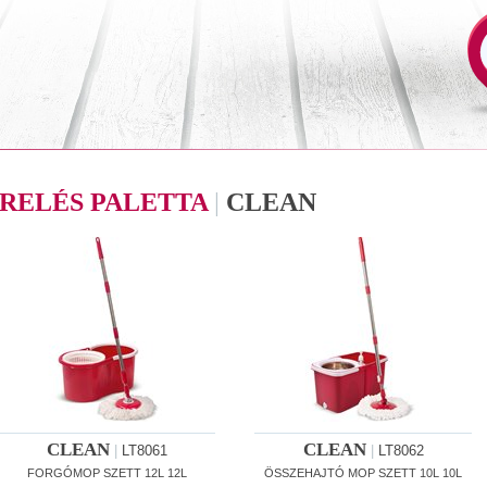
RELÉS PALETTA
|
CLEAN
CLEAN
CLEAN
|
LT8061
|
LT8062
FORGÓMOP SZETT 12L 12L
ÖSSZEHAJTÓ MOP SZETT 10L 10L