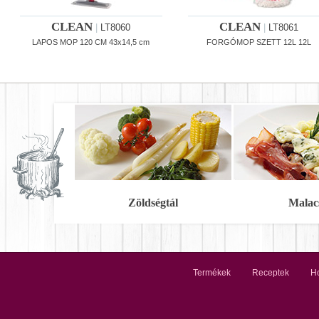
CLEAN
CLEAN
|
LT8060
|
LT8061
LAPOS MOP 120 CM 43x14,5 cm
FORGÓMOP SZETT 12L 12L
Zöldségtál
Malac
Termékek
Receptek
Ho