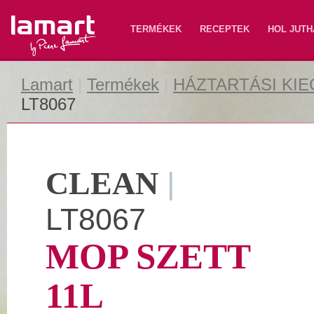
Lamart
TERMÉKEK
RECEPTEK
HOL JUTH
Lamart
|
Termékek
|
HÁZTARTÁSI KI
LT8067
CLEAN
|
LT8067
MOP SZETT
11L