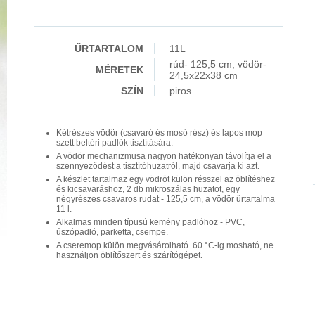
ŰRTARTALOM
11L
rúd- 125,5 cm; vödör-
MÉRETEK
24,5x22x38 cm
SZÍN
piros
Kétrészes vödör (csavaró és mosó rész) és lapos mop
szett beltéri padlók tisztítására.
A vödör mechanizmusa nagyon hatékonyan távolítja el a
szennyeződést a tisztítóhuzatról, majd csavarja ki azt.
A készlet tartalmaz egy vödröt külön résszel az öblítéshez
és kicsavaráshoz, 2 db mikroszálas huzatot, egy
négyrészes csavaros rudat - 125,5 cm, a vödör űrtartalma
11 l.
Alkalmas minden típusú kemény padlóhoz - PVC,
úszópadló, parketta, csempe.
A cseremop külön megvásárolható. 60 °C-ig mosható, ne
használjon öblítőszert és szárítógépet.