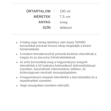
ŰRTARTALOM
190 ml
MÉRETEK
7,5 cm
ANYAG
üveg
SZÍN
átlátszó
A hideg vagy meleg italokhoz való dupla TERMO
boroszilikát poharak hosszú ideig megtartják a kívánt
hőmérsékletet.
A modern formatervezésű poharak kiválóan ellenállnak a
magas és az alacsony hőmérsékleteknek.
Az erős boroszilikát üveg a hagyományos üvegnél
ellenállóbb a hő hatására bekövetkező deformálódással
szemben, használható mikrohullámú sütőben, és
biztonságosan mosható mosogatógépben.
A hagyományos üvegnél ellenállóbb a karcolásokkal és a
repedésekkel szemben.
Vegyi anyagokkal szemben ellenálló.