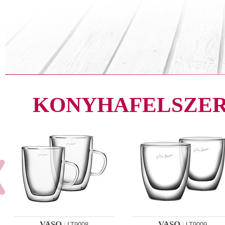
KONYHAFELSZER
VASO
VASO
|
LT9008
|
LT9009