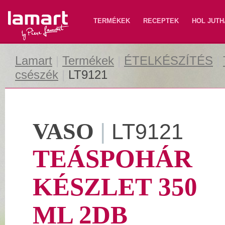
Lamart
TERMÉKEK
RECEPTEK
HOL JUTH
Lamart
|
Termékek
|
ÉTELKÉSZÍTÉS
|
csészék
|
LT9121
VASO
|
LT9121
TEÁSPOHÁR
KÉSZLET 350
ML 2DB