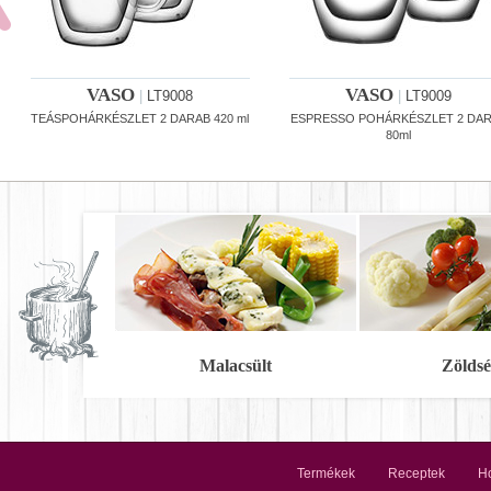
VASO
VASO
|
LT9008
|
LT9009
TEÁSPOHÁRKÉSZLET 2 DARAB 420 ml
ESPRESSO POHÁRKÉSZLET 2 DA
80ml
Malacsült
Zöldsé
Termékek
Receptek
Ho