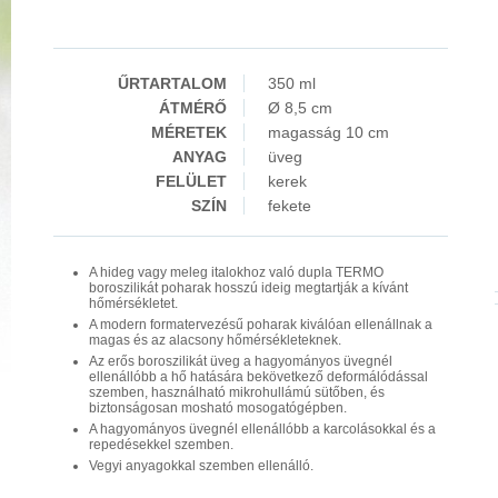
ŰRTARTALOM
350 ml
ÁTMÉRŐ
Ø 8,5 cm
MÉRETEK
magasság 10 cm
ANYAG
üveg
FELÜLET
kerek
SZÍN
fekete
A hideg vagy meleg italokhoz való dupla TERMO
boroszilikát poharak hosszú ideig megtartják a kívánt
hőmérsékletet.
A modern formatervezésű poharak kiválóan ellenállnak a
magas és az alacsony hőmérsékleteknek.
Az erős boroszilikát üveg a hagyományos üvegnél
ellenállóbb a hő hatására bekövetkező deformálódással
szemben, használható mikrohullámú sütőben, és
biztonságosan mosható mosogatógépben.
A hagyományos üvegnél ellenállóbb a karcolásokkal és a
repedésekkel szemben.
Vegyi anyagokkal szemben ellenálló.